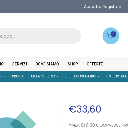
Accedi o Registrati
0
MO
SERVIZI
DOVE SIAMO
SHOP
OFFERTE
IMENTI
VISO
PRODOTTI PER LA PERSONA
DISPOS
€
33
,
60
YMEA 8IN1 30 COMPRESSE P