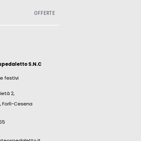
OFFERTE
spedaletto S.N.C
e festivi
ietà 2,
, Forlì-Cesena
65
teospedaletto.it