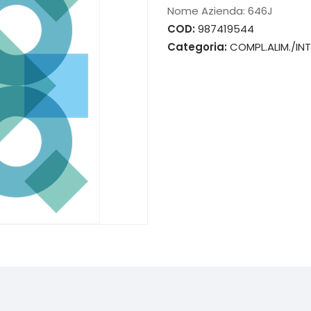
Nome Azienda:
646J
COD:
987419544
Categoria:
COMPL.ALIM./INT