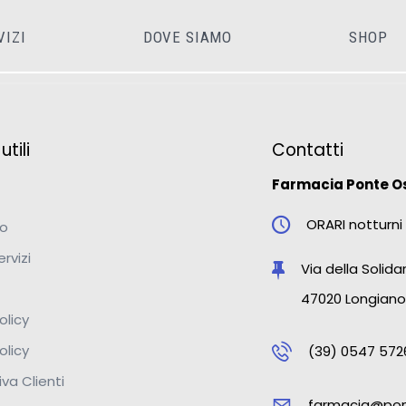
VIZI
DOVE SIAMO
SHOP
tili
Contatti
Farmacia Ponte O
ORARI notturni 
mo
ervizi
Via della Solidar
47020 Longiano
olicy
olicy
(39) 0547 572
va Clienti
farmacia@pon