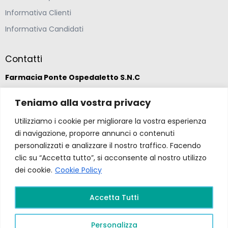
Informativa Clienti
Informativa Candidati
Contatti
Farmacia Ponte Ospedaletto S.N.C
Via della Solidarietà 2,
Teniamo alla vostra privacy
47020 Longiano, Forlì-Cesena
Utilizziamo i cookie per migliorare la vostra esperienza
di navigazione, proporre annunci o contenuti
(39) 0547 57265
personalizzati e analizzare il nostro traffico. Facendo
clic su “Accetta tutto”, si acconsente al nostro utilizzo
dei cookie.
Cookie Policy
farmacia@ponteospedaletto.it
Accetta Tutti
Farmacia Ponte Ospedaletto 2026. Tutti diritti
riservati a Farmacia Ponte Ospedaletto. Sito creato
Personalizza
da
Gruppo Ingegneria
.
Privacy Policy –
P.Iva e