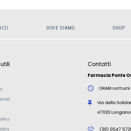
VIZI
DOVE SIAMO
SHOP
tili
Contatti
Farmacia Ponte O
ORARI notturni 
mo
ervizi
Via della Solidar
47020 Longiano
olicy
olicy
(39) 0547 572