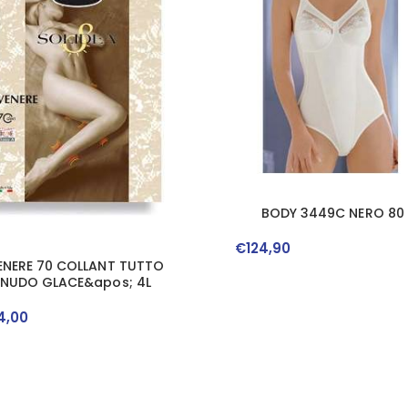
BODY 3449C NERO 80
€
124
,
90
ENERE 70 COLLANT TUTTO
NUDO GLACE&apos; 4L
4
,
00