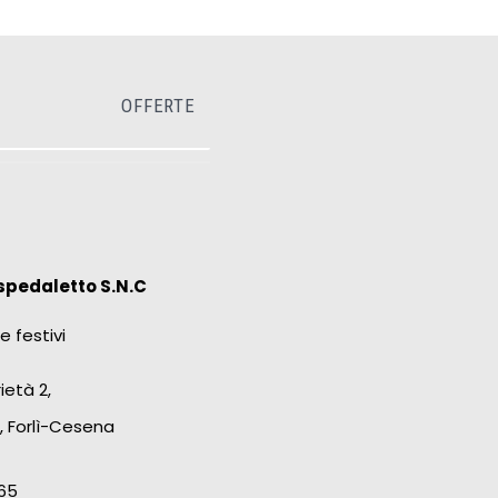
OFFERTE
spedaletto S.N.C
e festivi
ietà 2,
, Forlì-Cesena
65