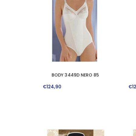
BODY 3449D NERO 85
€
124
,
90
€
1