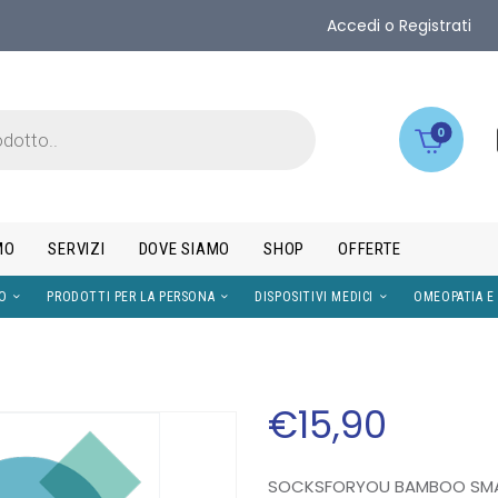
Accedi o Registrati
0
MO
SERVIZI
DOVE SIAMO
SHOP
OFFERTE
IMENTI
VISO
PRODOTTI PER LA PERSONA
DISPOS
€
15
,
90
SOCKSFORYOU BAMBOO SMAR