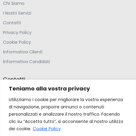
Chi Siamo
I Nostri Servizi
Contatti
Privacy Policy
Cookie Policy
Informativa Clienti
Informativa Candidati
Contatti
Teniamo alla vostra privacy
Farmacia Ponte Ospedaletto S.N.C
Utilizziamo i cookie per migliorare la vostra esperienza
Via della Solidarietà 2,
di navigazione, proporre annunci o contenuti
47020 Longiano, Forlì-Cesena
personalizzati e analizzare il nostro traffico. Facendo
clic su “Accetta tutto”, si acconsente al nostro utilizzo
(39) 0547 57265
dei cookie.
Cookie Policy