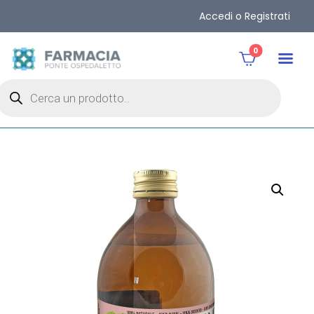
Accedi o Registrati
0