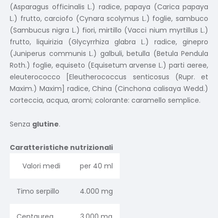
(Asparagus officinalis L.) radice, papaya (Carica papaya
L.) frutto, carciofo (Cynara scolymus L.) foglie, sambuco
(Sambucus nigra L.) fiori, mirtillo (Vacci nium myrtillus L.)
frutto, liquirizia (Glycyrrhiza glabra L.) radice, ginepro
(Juniperus communis L.) galbuli, betulla (Betula Pendula
Roth.) foglie, equiseto (Equisetum arvense L.) parti aeree,
eleuterococco [Eleutherococcus senticosus (Rupr. et
Maxim.) Maxim] radice, China (Cinchona calisaya Wedd.)
corteccia, acqua, aromi; colorante: caramello semplice.
Senza
glutine
.
Caratteristiche nutrizionali
Valori medi
per 40 ml
Timo serpillo
4.000 mg
Centaurea
3.000 mg